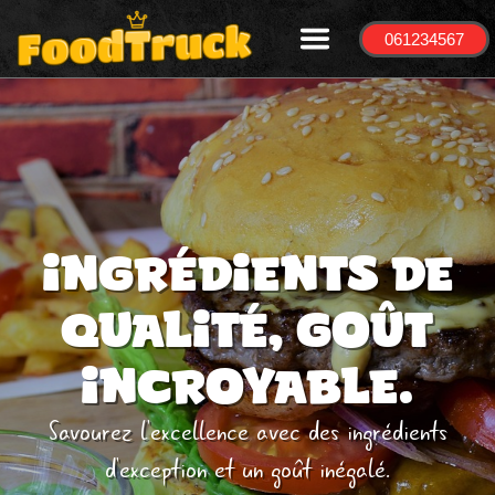
061234567
Édite ton logo,
tes liens 🎨
Ton texte et
image
d'accroche 👍
Ingrédients de
qualité, goût
incroyable.
Savourez l'excellence avec des ingrédients
d'exception et un goût inégalé.